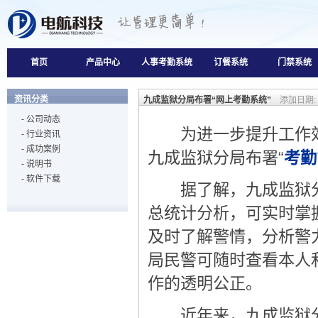
首页
产品中心
人事考勤系统
订餐系统
门禁系统
资讯分类
九成监狱分局布署“网上考勤系统”
添加日期: 2
-
公司动态
为进一步提升工作效
-
行业资讯
-
成功案例
九成监狱分局布署“
考勤
-
说明书
-
软件下载
据了解，九成监狱分局
总统计分析，可实时掌
及时了解警情，分析警
局民警可随时查看本人
作的透明公正。
近年来，九成监狱分