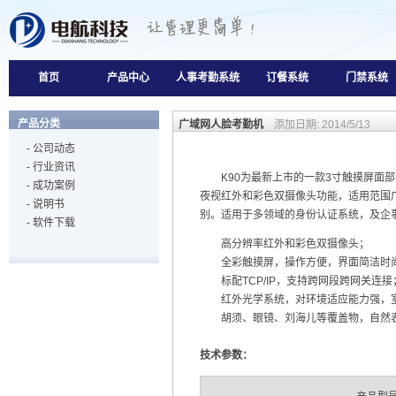
首页
产品中心
人事考勤系统
订餐系统
门禁系统
产品分类
广域网人脸考勤机
添加日期: 2014/5/13
-
公司动态
-
行业资讯
K90为最新上市的一款3寸触摸屏面部
-
成功案例
夜视红外和彩色双摄像头功能，适用范围
-
说明书
别。适用于多领域的身份认证系统，及企
-
软件下载
高分辨率红外和彩色双摄像头；
全彩触摸屏，操作方便，界面简洁时
标配TCP/IP，支持跨网段跨网关连接
红外光学系统，对环境适应能力强，室外
胡须、眼镜、刘海儿等覆盖物，自然表
技术参数：