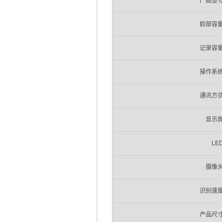
产品型
脸部容
记录容
操作系
通讯方
显示
LE
摄像
识别速
产品尺